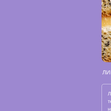
ЛИ
Л
т
н