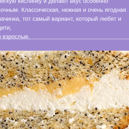
лёгкую кислинку и делают вкус особенно
сочным. Классическая, нежная и очень ягодная
начинка, тот самый вариант, который любят и
дети,
и взрослые.