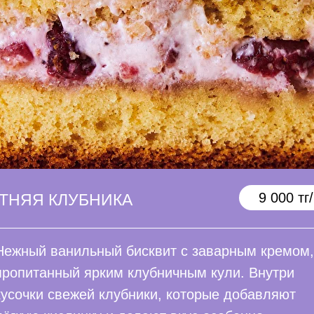
9 000 тг/
ТНЯЯ КЛУБНИКА
Нежный ванильный бисквит с заварным кремом,
пропитанный ярким клубничным кули. Внутри
кусочки свежей клубники, которые добавляют